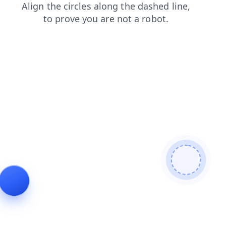
blog
login
faq